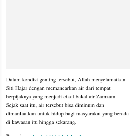
Dalam kondisi genting tersebut, Allah menyelamatkan 
Siti Hajar dengan memancarkan air dari tempat 
berpijaknya yang menjadi cikal bakal air Zamzam. 
Sejak saat itu, air tersebut bisa diminum dan 
dimanfaatkan untuk hidup bagi masyarakat yang berada 
di kawasan itu hingga sekarang.