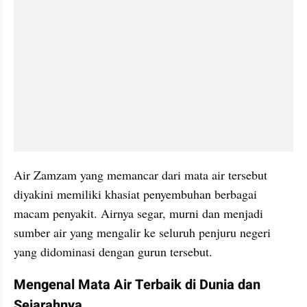
Air Zamzam yang memancar dari mata air tersebut 
diyakini memiliki khasiat penyembuhan berbagai 
macam penyakit. Airnya segar, murni dan menjadi 
sumber air yang mengalir ke seluruh penjuru negeri 
yang didominasi dengan gurun tersebut.
Mengenal Mata Air Terbaik di Dunia dan 
Sejarahnya