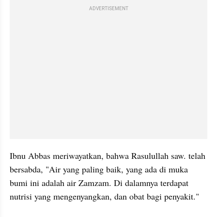
ADVERTISEMENT
Ibnu Abbas meriwayatkan, bahwa Rasulullah saw. telah 
bersabda, "Air yang paling baik, yang ada di muka 
bumi ini adalah air Zamzam. Di dalamnya terdapat 
nutrisi yang mengenyangkan, dan obat bagi penyakit."