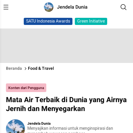
Jendela Dunia
SATU Indonesia Awards
Green Initiative
Beranda
Food & Travel
Konten dari Pengguna
Mata Air Terbaik di Dunia yang Airnya
Jernih dan Menyegarkan
Jendela Dunia
Menyajikan informasi untuk menginspirasi dan