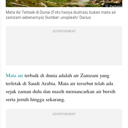
Perbesar
Mata Air Terbaik di Dunia (Foto hanya ilustrasi, bukan mata air 
zamzam sebenarnya) Sumber: unsplash/ Darius
ADVERTISEMENT
Mata air
 terbaik di dunia adalah air Zamzam yang 
terletak di Saudi Arabia. Mata air tersebut telah ada 
sejak zaman dulu dan masih memancarkan air bersih 
serta jernih hingga sekarang.
ADVERTISEMENT