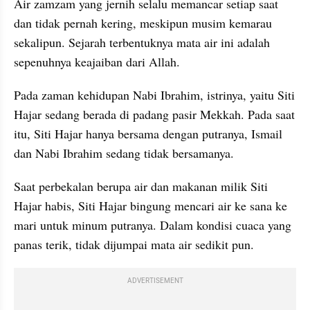
Air zamzam yang jernih selalu memancar setiap saat 
dan tidak pernah kering, meskipun musim kemarau 
sekalipun. Sejarah terbentuknya mata air ini adalah 
sepenuhnya keajaiban dari Allah.
Pada zaman kehidupan Nabi Ibrahim, istrinya, yaitu Siti 
Hajar sedang berada di padang pasir Mekkah. Pada saat 
itu, Siti Hajar hanya bersama dengan putranya, Ismail 
dan Nabi Ibrahim sedang tidak bersamanya.
Saat perbekalan berupa air dan makanan milik Siti 
Hajar habis, Siti Hajar bingung mencari air ke sana ke 
mari untuk minum putranya. Dalam kondisi cuaca yang 
panas terik, tidak dijumpai mata air sedikit pun.
ADVERTISEMENT