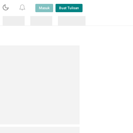
Masuk
Buat Tulisan
Loading
Loading
Lainnya