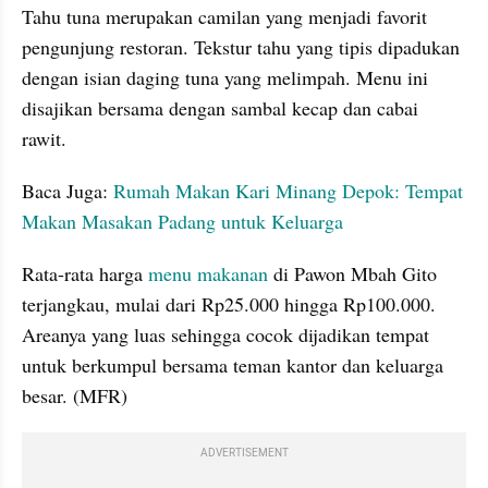
Tahu tuna merupakan camilan yang menjadi favorit 
pengunjung restoran. Tekstur tahu yang tipis dipadukan 
dengan isian daging tuna yang melimpah. Menu ini 
disajikan bersama dengan sambal kecap dan cabai 
rawit.
Baca Juga: 
Rumah Makan Kari Minang Depok: Tempat 
Makan Masakan Padang untuk Keluarga
Rata-rata harga 
menu makanan
 di Pawon Mbah Gito 
terjangkau, mulai dari Rp25.000 hingga Rp100.000. 
Areanya yang luas sehingga cocok dijadikan tempat 
untuk berkumpul bersama teman kantor dan keluarga 
besar. (MFR)
ADVERTISEMENT