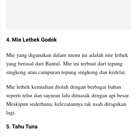
4. Mie Lethek Godok
Mie yang digunakan dalam menu ini adalah mie lethek 
yang berasal dari Bantul. Mie ini terbuat dari tepung 
singkong atau campuran tepung singkong dan kedelai.
Mie lethek kemudian diolah dengan berbagai bahan 
seperti telur dan sayuran lalu dimasak dengan api besar. 
Meskipun sederhana, kelezatannya tak usah diragukan 
lagi.
5. Tahu Tuna