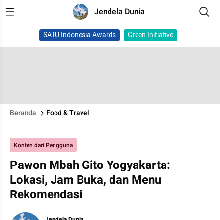
Jendela Dunia
SATU Indonesia Awards
Green Initiative
Beranda
Food & Travel
Konten dari Pengguna
Pawon Mbah Gito Yogyakarta:
Lokasi, Jam Buka, dan Menu
Rekomendasi
Jendela Dunia