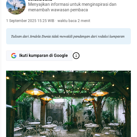
Menyajikan informasi untuk menginspirasi dan
menambah wawasan pembaca
1 September 2025 15:25 WIB
·
waktu baca 2 menit
Tulisan dari Jendela Dunia tidak mewakili pandangan dari redaksi kumparan
Ikuti kumparan di Google