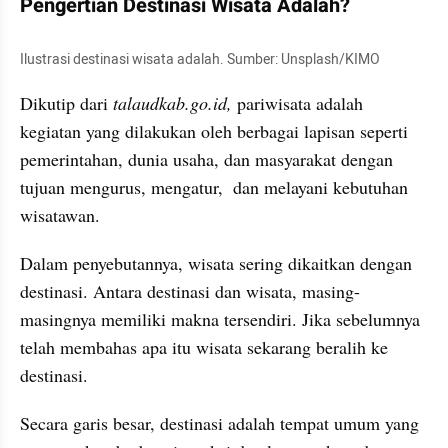
Pengertian Destinasi Wisata Adalah?
Ilustrasi destinasi wisata adalah. Sumber: Unsplash/KIMO
Dikutip dari 
talaudkab.go.id,
 pariwisata adalah 
kegiatan yang dilakukan oleh berbagai lapisan seperti 
pemerintahan, dunia usaha, dan masyarakat dengan 
tujuan mengurus, mengatur,  dan melayani kebutuhan 
wisatawan.
Dalam penyebutannya, wisata sering dikaitkan dengan 
destinasi. Antara destinasi dan wisata, masing-
masingnya memiliki makna tersendiri. Jika sebelumnya 
telah membahas apa itu wisata sekarang beralih ke 
destinasi.
Secara garis besar, destinasi adalah tempat umum yang 