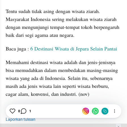
Tentu sudah tidak asing dengan wisata ziarah. 
Masyarakat Indonesia sering melakukan wisata ziarah 
dengan mengunjungi tempat-tempat tokoh berpengaruh 
baik dari segi agama atau negara.
Baca juga : 
6 Destinasi Wisata di Jepara Selain Pantai
Memahami destinasi wisata adalah dan jenis-jenisnya 
bisa memudahkan dalam membedakan masing-masing 
wisata yang ada di Indonesia. Selain itu, sebenarnya 
masih ada jenis wisata lain seperti wisata berburu, 
cagar alam, konvensi, dan industri. (nov)
0
1
Wisata
Budaya
Laut
Laporkan tulisan