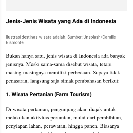
Jenis-Jenis Wisata yang Ada di Indonesia
Ilustrasi destinasi wisata adalah. Sumber: Unsplash/Camille 
Bismonte
Bukan hanya satu, jenis wisata di Indonesia ada banyak 
jenisnya. Meski sama-sama disebut wisata, tetapi 
masing-masingnya memiliki perbedaan. Supaya tidak 
penasaran, langsung saja simak pembahasan berikut:
1. Wisata Pertanian (Farm Tourism)
Di wisata pertanian, pengunjung akan diajak untuk 
melakukan aktivitas pertanian, mulai dari pembibitan, 
penyiapan lahan, perawatan, hingga panen. Biasanya 