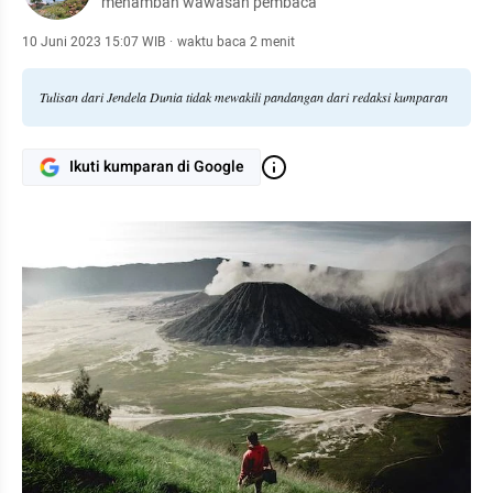
menambah wawasan pembaca
10 Juni 2023 15:07 WIB
·
waktu baca 2 menit
Tulisan dari Jendela Dunia tidak mewakili pandangan dari redaksi kumparan
Ikuti kumparan di Google