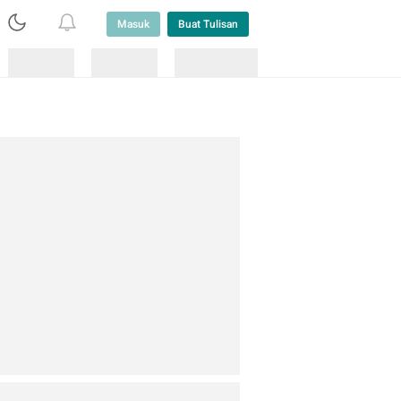
Masuk
Buat Tulisan
Loading
Loading
Lainnya