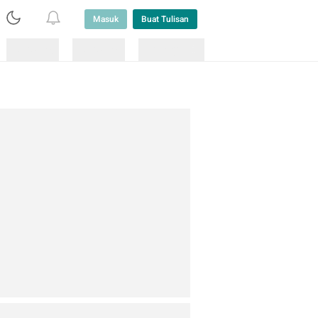
Masuk
Buat Tulisan
Loading
Loading
Lainnya