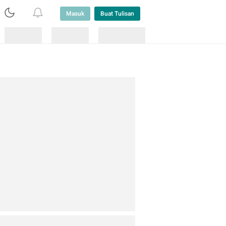
Masuk
Buat Tulisan
Loading
Loading
Lainnya