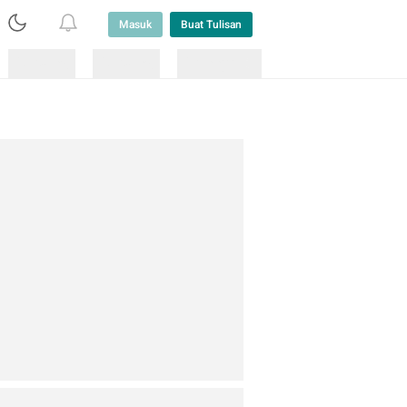
Masuk
Buat Tulisan
Loading
Loading
Lainnya