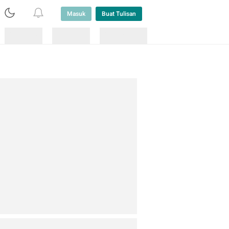
Masuk
Buat Tulisan
Loading
Loading
Lainnya