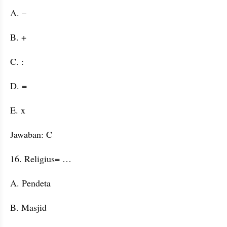
A. –
B. +
C. :
D. =
E. x
Jawaban: C
16. Religius= …
A. Pendeta
B. Masjid