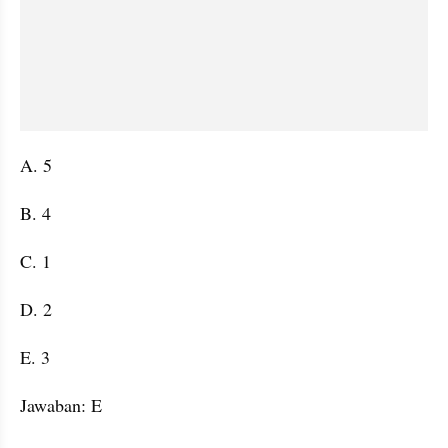
A. 5
B. 4
C. 1
D. 2
E. 3
Jawaban: E