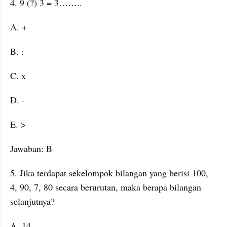
4. 9 (?) 3 = 3……..
A. +
B. :
C. x
D. -
E. >
Jawaban: B
5. Jika terdapat sekelompok bilangan yang berisi 100, 
4, 90, 7, 80 secara berurutan, maka berapa bilangan 
selanjutnya?
A. 14