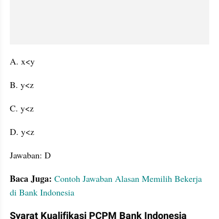
A. x<y
B. y<z
C. y<z
D. y<z
Jawaban: D
Baca Juga:
Contoh Jawaban Alasan Memilih Bekerja 
di Bank Indonesia
Syarat Kualifikasi PCPM Bank Indonesia