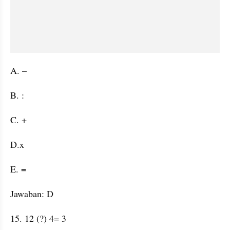
A. –
B. :
C. +
D.x
E. =
Jawaban: D
15. 12 (?) 4= 3