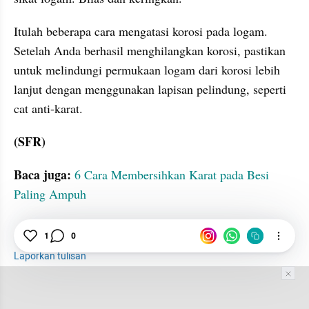
Itulah beberapa cara mengatasi korosi pada logam. 
Setelah Anda berhasil menghilangkan korosi, pastikan 
untuk melindungi permukaan logam dari korosi lebih 
lanjut dengan menggunakan lapisan pelindung, seperti 
cat anti-karat. 
(SFR)
Baca juga: 
6 Cara Membersihkan Karat pada Besi 
Paling Ampuh
Karat
Oksigen
Air
1
0
Laporkan tulisan
Tim Editor
Editor Section