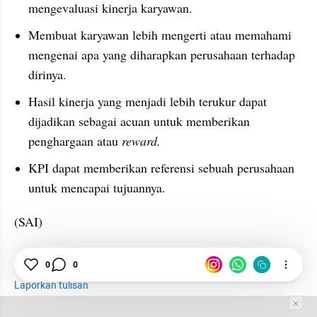
mengevaluasi kinerja karyawan.
Membuat karyawan lebih mengerti atau memahami 
mengenai apa yang diharapkan perusahaan terhadap 
dirinya.
Hasil kinerja yang menjadi lebih terukur dapat 
dijadikan sebagai acuan untuk memberikan 
penghargaan atau 
reward.
KPI dapat memberikan referensi sebuah perusahaan 
untuk mencapai tujuannya.
(SAI)
KPI
Manajemen
Sistem
0
0
Laporkan tulisan
Tim Editor
Editor Section