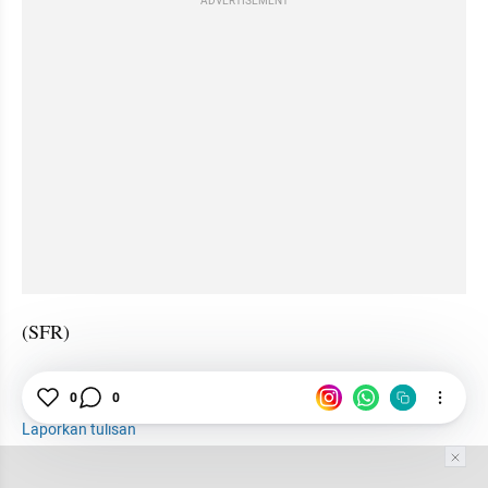
ADVERTISEMENT
(SFR)
Nabi Muhammad
Pemerintahan
Islam
0
0
Laporkan tulisan
Tim Editor
Editor Section