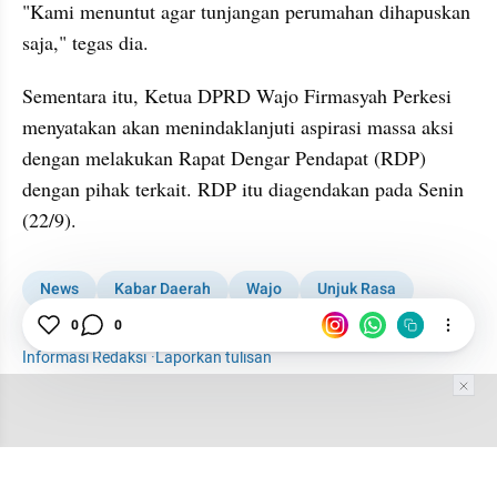
"Kami menuntut agar tunjangan perumahan dihapuskan 
saja," tegas dia.
Sementara itu, Ketua DPRD Wajo Firmasyah Perkesi 
menyatakan akan menindaklanjuti aspirasi massa aksi 
dengan melakukan Rapat Dengar Pendapat (RDP) 
dengan pihak terkait. RDP itu diagendakan pada Senin 
(22/9).
News
Kabar Daerah
Wajo
Unjuk Rasa
Sulawesi Selatan
0
0
Informasi Redaksi
·
Laporkan tulisan
Tim Editor
Editor Section