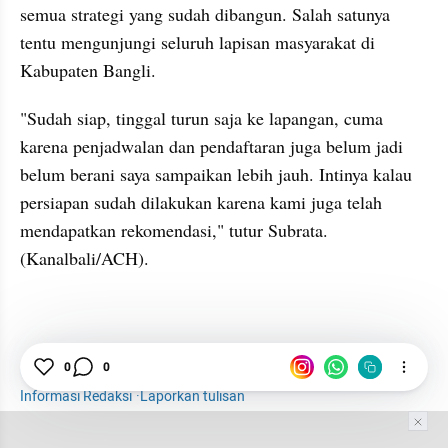
semua strategi yang sudah dibangun. Salah satunya 
tentu mengunjungi seluruh lapisan masyarakat di 
Kabupaten Bangli. 
"Sudah siap, tinggal turun saja ke lapangan, cuma 
karena penjadwalan dan pendaftaran juga belum jadi 
belum berani saya sampaikan lebih jauh. Intinya kalau 
persiapan sudah dilakukan karena kami juga telah 
mendapatkan rekomendasi," tutur Subrata. 
(Kanalbali/ACH).
Bali
Pilkada
0
0
Informasi Redaksi
·
Laporkan tulisan
Tim Editor
Editor Section