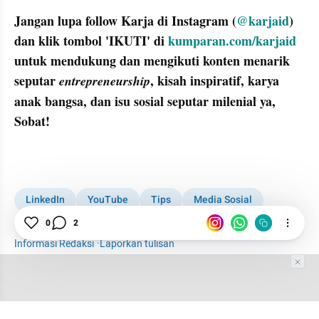
Jangan lupa follow Karja di Instagram (
@karjaid
) 
dan klik tombol 'IKUTI' di 
kumparan.com/karjaid
untuk mendukung dan mengikuti konten menarik 
seputar 
, kisah inspiratif, karya 
entrepreneurship
anak bangsa, dan isu sosial seputar milenial ya, 
Sobat!
LinkedIn
YouTube
Tips
Media Sosial
0
2
Instagram
Facebook
Twitter
Informasi Redaksi
·
Laporkan tulisan
Tim Editor
Editor Section