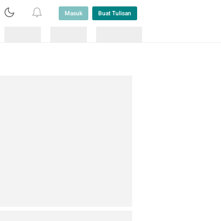
Masuk
Buat Tulisan
Loading
Loading
Lainnya