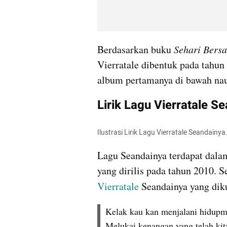
Berdasarkan buku 
Sehari Bers
Vierratale dibentuk pada tahun
album pertamanya di bawah na
Lirik Lagu Vierratale S
Ilustrasi Lirik Lagu Vierratale Seandain
Lagu Seandainya terdapat dalam
Vierratale 
Seandainya yang diku
Kelak kau kan menjalani hidupm
Melukai kenangan yang telah kita