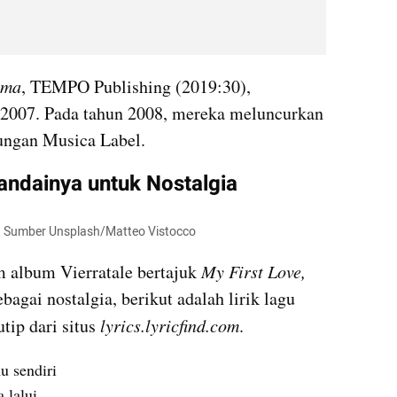
ama
, TEMPO Publishing (2019:30), 
 2007. Pada tahun 2008, mereka meluncurkan 
ungan Musica Label.
eandainya untuk Nostalgia
ya. Sumber Unsplash/Matteo Vistocco
 album Vierratale bertajuk 
My First Love, 
yang dirilis pada tahun 2010. Sebagai nostalgia, berikut adalah lirik lagu 
tip dari situs 
lyrics.lyricfind.com
.
u sendiri
 lalui