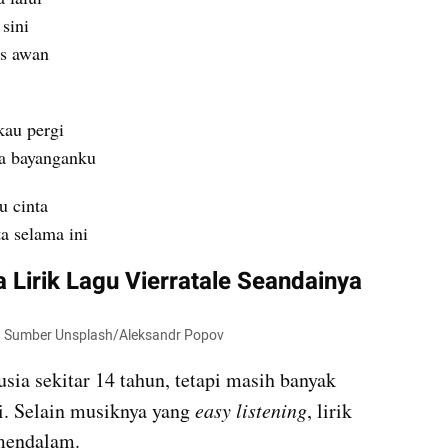
 sini
s awan
kau pergi
a bayanganku
u cinta
a selama ini
Lirik Lagu Vierratale Seandainya
ya. Sumber Unsplash/Aleksandr Popov
usia sekitar 14 tahun, tetapi masih banyak 
. Selain musiknya yang 
easy listening
, lirik 
mendalam.