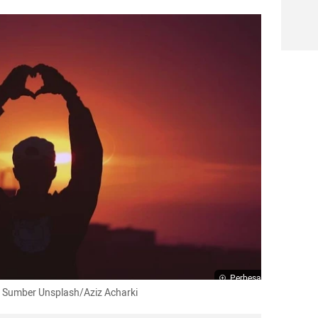
Perbesar
ya  Sumber Unsplash/Aziz Acharki