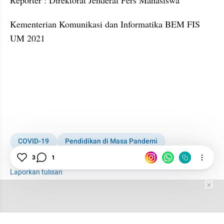
Reporter : Direktorat Jenderal Pers Mahasiswa
Kementerian Komunikasi dan Informatika BEM FIS 
UM 2021
COVID-19
Pendidikan di Masa Pandemi
3
1
Mahasiswa
PPKM Darurat
Laporkan tulisan
Tim Editor
Editor Section