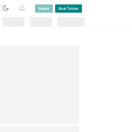
Masuk
Buat Tulisan
Loading
Loading
Lainnya