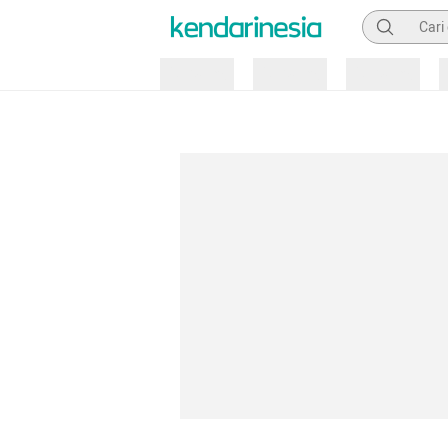
Pencarian
Loading
Loading
Loading