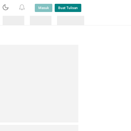
Masuk
Buat Tulisan
Loading
Loading
Lainnya