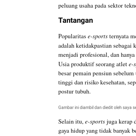
peluang usaha pada sektor tekn
Tantangan
Popularitas 
e-sports
 ternyata m
adalah ketidakpastian sebagai 
menjadi profesional, dan hanya
Usia produktif seorang atlet
 e-
besar pemain pensiun sebelum u
tinggi dan risiko kesehatan, sep
postur tubuh.
Gambar ini diambil dan diedit oleh saya se
Selain itu, 
e-sports
 juga kerap
gaya hidup yang tidak banyak be