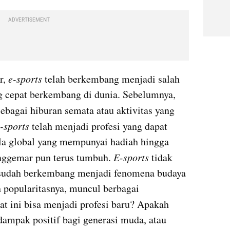
ADVERTISEMENT
, 
e-sports
 telah berkembang menjadi salah 
ng cepat berkembang di dunia. Sebelumnya, 
ebagai hiburan semata atau aktivitas yang 
-sports
 telah menjadi profesi yang dapat 
la global yang mempunyai hadiah hingga 
enggemar pun terus tumbuh. 
E-sports
 tidak 
i sudah berkembang menjadi fenomena budaya 
popularitasnya, muncul berbagai 
aat ini bisa menjadi profesi baru? Apakah 
dampak positif bagi generasi muda, atau 