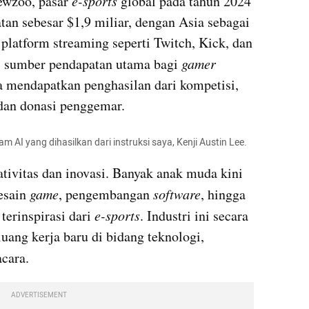
ewzoo, pasar
 e-sports
 global pada tahun 2024 
an sebesar $1,9 miliar, dengan Asia sebagai 
, platform streaming seperti Twitch, Kick, dan 
 sumber pendapatan utama bagi 
gamer
a mendapatkan penghasilan dari kompetisi, 
, dan donasi penggemar.
 AI yang dihasilkan dari instruksi saya, Kenji Austin Lee.
tivitas dan inovasi. Banyak anak muda kini 
esain 
game
, pengembangan 
software
, hingga 
terinspirasi dari 
e-sports
. Industri ini secara 
tidak langsung menciptakan peluang kerja baru di bidang teknologi, 
cara.
ADVERTISEMENT