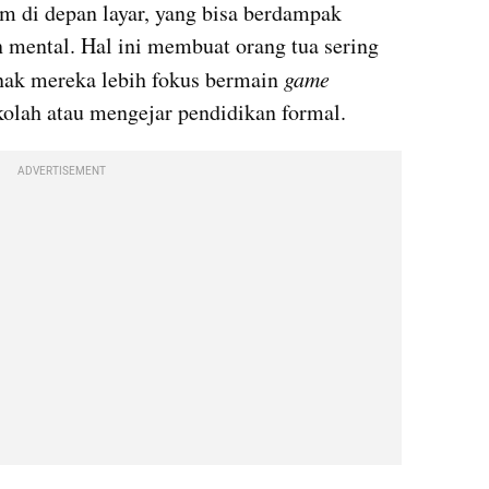
 di depan layar, yang bisa berdampak 
n mental. Hal ini membuat orang tua sering 
nak mereka lebih fokus bermain 
game
kolah atau mengejar pendidikan formal.
ADVERTISEMENT