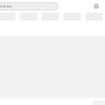
Loading
Loading
Loading
Loading
Loading