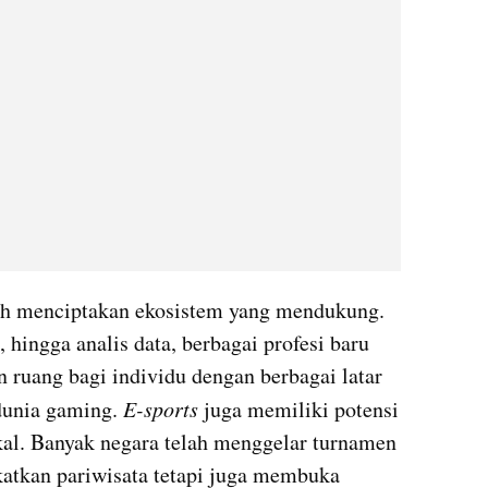
ah menciptakan ekosistem yang mendukung. 
 hingga analis data, berbagai profesi baru 
ruang bagi individu dengan berbagai latar 
dunia gaming. 
E-sports
 juga memiliki potensi 
l. Banyak negara telah menggelar turnamen 
atkan pariwisata tetapi juga membuka 