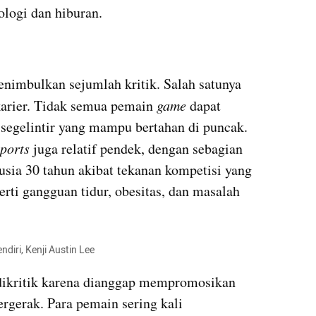
ologi dan hiburan.
enimbulkan sejumlah kritik. Salah satunya 
karier. Tidak semua pemain 
game
 dapat 
 segelintir yang mampu bertahan di puncak. 
sports
 juga relatif pendek, dengan sebagian 
sia 30 tahun akibat tekanan kompetisi yang 
erti gangguan tidur, obesitas, dan masalah 
ndiri, Kenji Austin Lee
 dikritik karena dianggap mempromosikan 
rgerak. Para pemain sering kali 