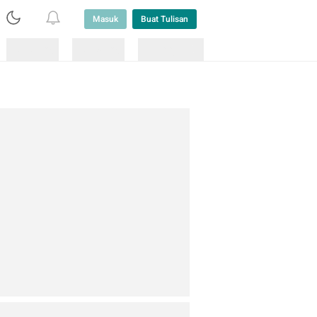
Masuk
Buat Tulisan
Loading
Loading
Lainnya