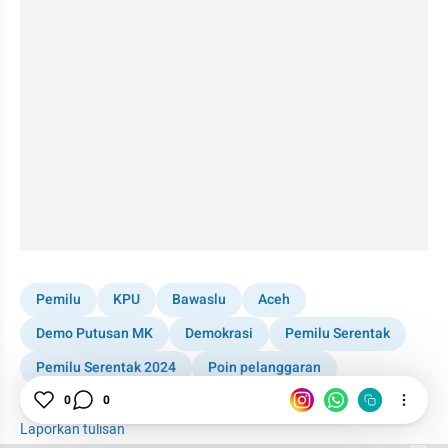
Pemilu
KPU
Bawaslu
Aceh
Demo Putusan MK
Demokrasi
Pemilu Serentak
Pemilu Serentak 2024
Poin pelanggaran
Indonesia
0
0
Laporkan tulisan