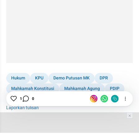
Hukum
KPU
Demo Putusan MK
DPR
Mahkamah Konstitusi
Mahkamah Agung
PDIP
Kaesang
1
0
Laporkan tulisan
Tim Editor
Editor Section