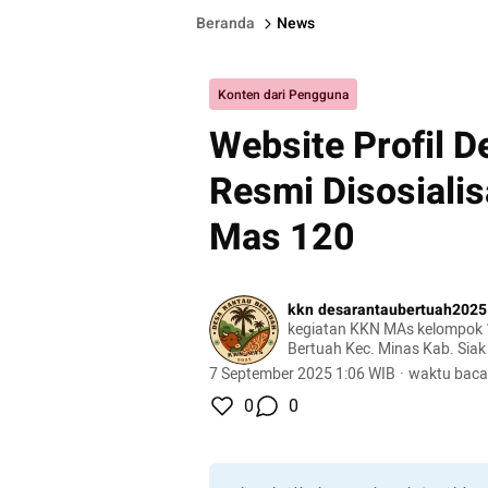
Beranda
News
Konten dari Pengguna
Website Profil 
Resmi Disosiali
Mas 120
kkn desarantaubertuah2025
kegiatan KKN MAs kelompok 
Bertuah Kec. Minas Kab. Siak
7 September 2025 1:06 WIB
·
waktu baca
0
0