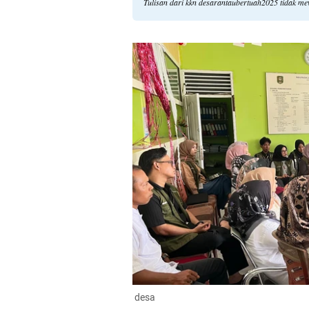
Tulisan dari kkn desarantaubertuah2025 tidak m
 desa