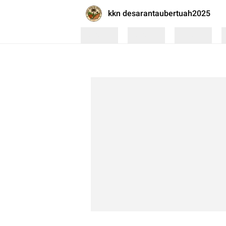
kkn desarantaubertuah2025
Loading
Loading
Loading