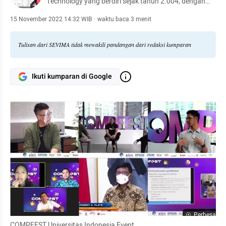
Technology yang berdiri sejak tahun 2.004, dengan
komunitas dan pengguna platform yang tersebar di
lebih dari 1.000 kampus se-Indonesia. Bersama kita
15 November 2022 14:32 WIB
·
waktu baca 3 menit
revolusi pendidikan tinggi, #RevolutionizeEducation!
Tulisan dari SEVIMA tidak mewakili pandangan dari redaksi kumparan
Ikuti kumparan di Google
Perbesar
COMPFEST Universitas Indonesia Event