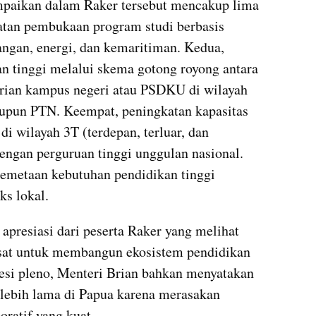
paikan dalam Raker tersebut mencakup lima 
patan pembukaan program studi berbasis 
angan, energi, dan kemaritiman. Kedua, 
 tinggi melalui skema gotong royong antara 
irian kampus negeri atau PSDKU di wilayah 
pun PTN. Keempat, peningkatan kapasitas 
i wilayah 3T (terdepan, terluar, dan 
engan perguruan tinggi unggulan nasional. 
pemetaan kebutuhan pendidikan tinggi 
ks lokal.
presiasi dari peserta Raker yang melihat 
sat untuk membangun ekosistem pendidikan 
esi pleno, Menteri Brian bahkan menyatakan 
lebih lama di Papua karena merasakan 
ratif yang kuat.