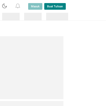
Masuk
Buat Tulisan
Loading
Loading
Lainnya