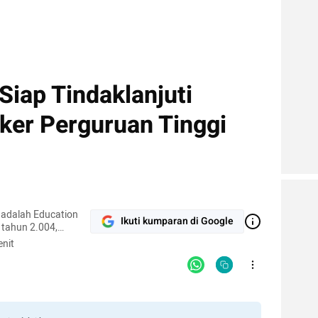
Siap Tindaklanjuti
er Perguruan Tinggi
 adalah Education
Ikuti kumparan di Google
 tahun 2.004,
una platform yang
nit
kampus se-Indonesia.
an tinggi,