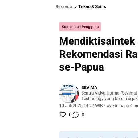
Beranda
Tekno & Sains
Konten dari Pengguna
Mendiktisaintek 
Rekomendasi Rak
se-Papua
SEVIMA
Sentra Vidya Utama (Sevima)
Technology yang berdiri sejak
dengan komunitas dan pengg
10 Juli 2025 14:27 WIB
·
waktu baca 4 me
tersebar di lebih dari 1.000 
0
0
Bersama kita revolusi pendidik
#RevolutionizeEducation!