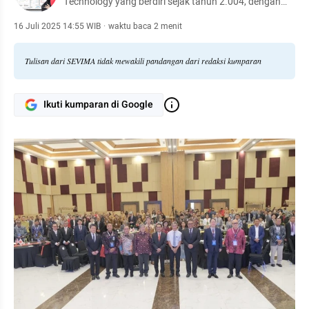
Technology yang berdiri sejak tahun 2.004, dengan
komunitas dan pengguna platform yang tersebar di
lebih dari 1.000 kampus se-Indonesia. Bersama kita
16 Juli 2025 14:55 WIB
·
waktu baca 2 menit
revolusi pendidikan tinggi, #RevolutionizeEducation!
Tulisan dari SEVIMA tidak mewakili pandangan dari redaksi kumparan
Ikuti kumparan di Google