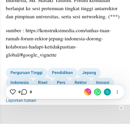
Indonesia, Mr. Masaki Yasushi. Forum kemudian 
berlanjut ke sesi pertemuan tingkat tinggi antarrektor 
dan pimpinan universitas, serta sesi networking. (***)
sumber : https://konstruksimedia.com/unhas-tuan-
rumah-forum-rektor-jepang-indonesia-dorong-
kolaborasi-hadapi-ketidakpastian-
global/#google_vignette
Perguruan Tinggi
Pendidikan
Jepang
Indonesia
Riset
Pers
Rektor
Inovasi
0
0
Universitas
Networking
Laporkan tulisan
Tim Editor
Editor Section