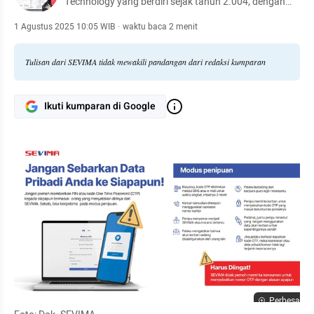
Technology yang berdiri sejak tahun 2.004, dengan
komunitas dan pengguna platform yang tersebar di
lebih dari 1.000 kampus se-Indonesia. Bersama kita
1 Agustus 2025 10:05 WIB
·
waktu baca 2 menit
revolusi pendidikan tinggi, #RevolutionizeEducation!
Tulisan dari SEVIMA tidak mewakili pandangan dari redaksi kumparan
Ikuti kumparan di Google
Perbesar