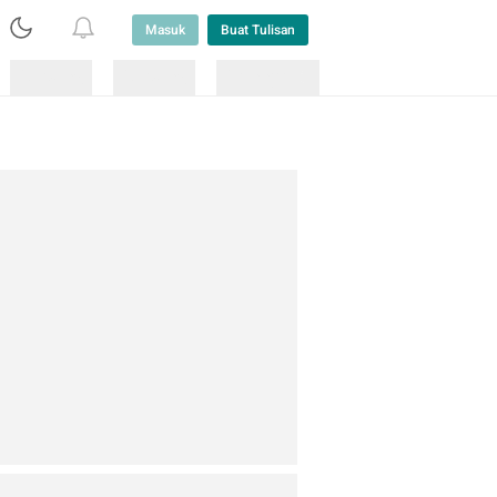
Masuk
Buat Tulisan
Loading
Loading
Lainnya