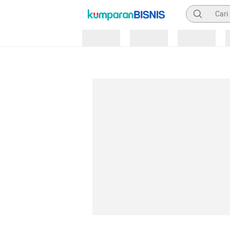
Pencarian
Loading
Loading
Loading