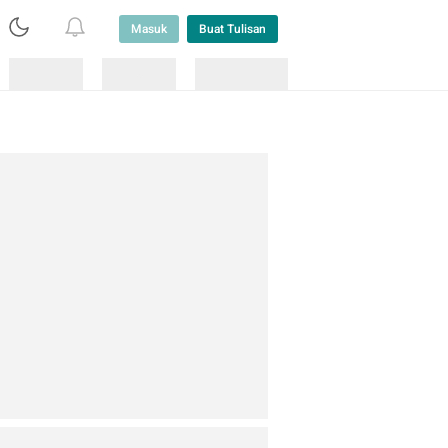
Masuk
Buat Tulisan
Loading
Loading
Lainnya