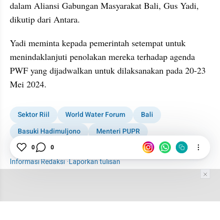
dalam Aliansi Gabungan Masyarakat Bali, Gus Yadi, 
dikutip dari Antara.
Yadi meminta kepada pemerintah setempat untuk 
menindaklanjuti penolakan mereka terhadap agenda 
PWF yang dijadwalkan untuk dilaksanakan pada 20-23 
Mei 2024.
Sektor Riil
World Water Forum
Bali
Basuki Hadimuljono
Menteri PUPR
0
0
Kementerian PUPR
Informasi Redaksi
·
Laporkan tulisan
Tim Editor
Editor Section