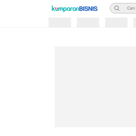
Pencarian
Loading
Loading
Loading