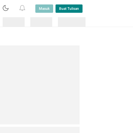
Masuk
Buat Tulisan
Loading
Loading
Lainnya