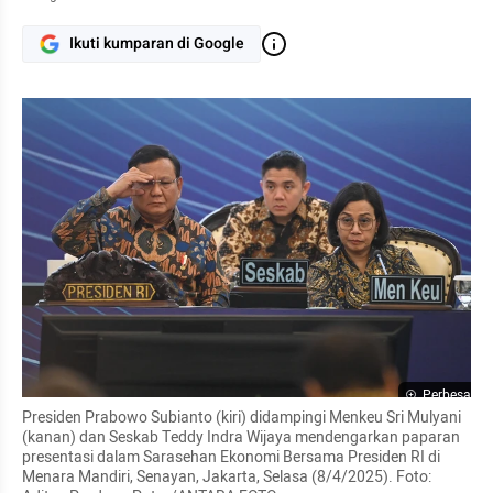
Ikuti kumparan di Google
Perbesar
Presiden Prabowo Subianto (kiri) didampingi Menkeu Sri Mulyani 
(kanan) dan Seskab Teddy Indra Wijaya mendengarkan paparan 
presentasi dalam Sarasehan Ekonomi Bersama Presiden RI di 
Menara Mandiri, Senayan, Jakarta, Selasa (8/4/2025). Foto: 