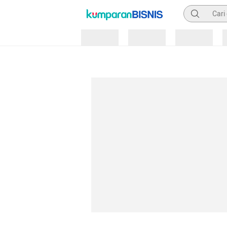
Pencarian
Loading
Loading
Loading