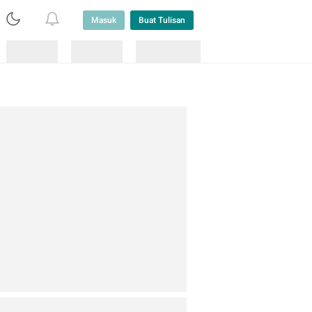
Masuk
Buat Tulisan
Loading
Loading
Lainnya