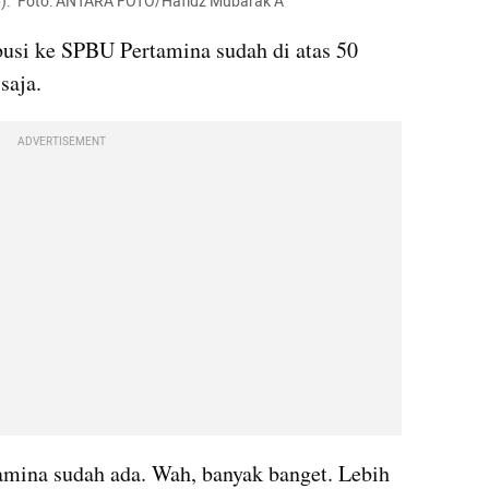
).  Foto: ANTARA FOTO/Hafidz Mubarak A
busi ke SPBU Pertamina sudah di atas 50 
saja.
ADVERTISEMENT
“57 persen dari SPBU-nya Pertamina sudah ada. Wah, banyak banget. Lebih 