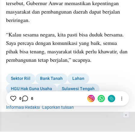
tersebut, Gubernur Anwar memastikan kepentingan 
masyarakat dan pembangunan daerah dapat berjalan 
beriringan.
“Kalau sesama negara, kita pasti bisa duduk bersama. 
Saya percaya dengan komunikasi yang baik, semua 
pihak bisa tenang, masyarakat tidak perlu khawatir, dan 
pembangunan tetap berjalan,” ucapnya.
Sektor Riil
Bank Tanah
Lahan
HGU Hak Guna Usaha
Sulawesi Tengah
Aset negara
0
0
Informasi Redaksi
·
Laporkan tulisan
Tim Editor
Editor Section