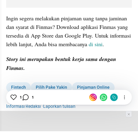
Ingin segera melakukan pinjaman uang tanpa jaminan 
dan syarat di Finmas? Download aplikasi Finmas yang 
tersedia di App Store dan Google Play. Untuk informasi 
lebih lanjut, Anda bisa membacanya 
di sini
. 
Story ini merupakan bentuk kerja sama dengan 
Finmas. 
Fintech
Pilih Pake Yakin
Pinjaman Online
1
1
OJK
Keuangan
Informasi Redaksi
·
Laporkan tulisan
Tim Editor
Editor Section