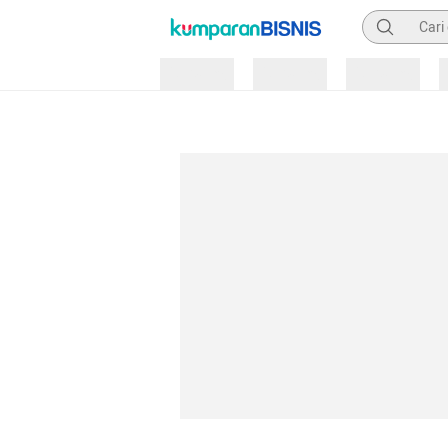
Pencarian
Loading
Loading
Loading