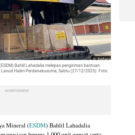
Perbesar
(ESDM) Bahlil Lahadalia melepas pengiriman bantuan 
 Lanud Halim Perdanakusuma, Sabtu (27/12/2025). Foto:  
ADVERTISEMENT
a Mineral (
ESDM
) Bahlil Lahadalia 
anusiaan berupa 1.000 unit genset serta 