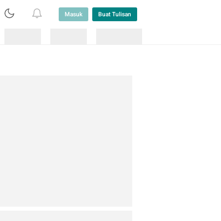
Masuk
Buat Tulisan
Loading
Loading
Lainnya