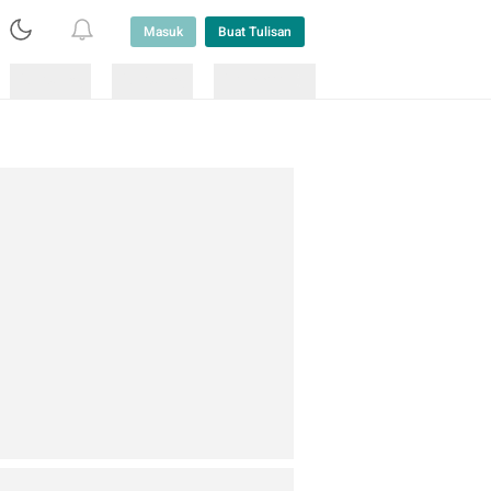
Masuk
Buat Tulisan
Loading
Loading
Lainnya