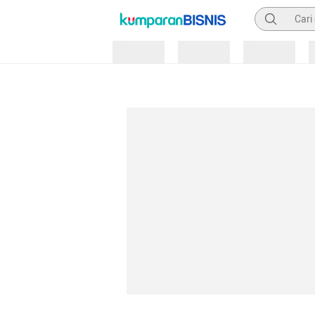
Pencarian
Loading
Loading
Loading