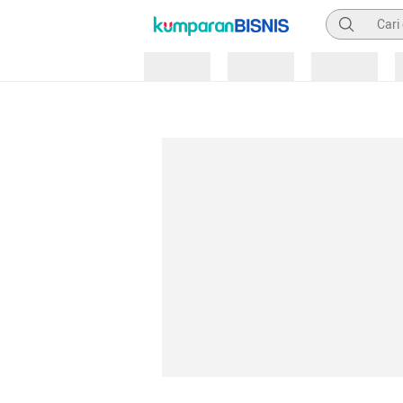
Pencarian
Loading
Loading
Loading