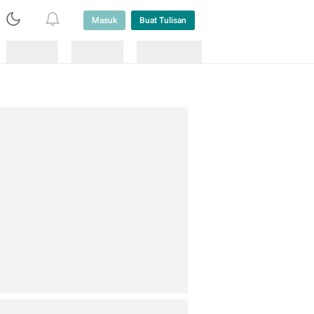
Masuk
Buat Tulisan
Loading
Loading
Lainnya