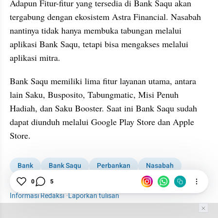
Adapun Fitur-fitur yang tersedia di Bank Saqu akan 
tergabung dengan ekosistem Astra Financial. Nasabah 
nantinya tidak hanya membuka tabungan melalui 
aplikasi Bank Saqu, tetapi bisa mengakses melalui 
aplikasi mitra.
Bank Saqu memiliki lima fitur layanan utama, antara 
lain Saku, Busposito, Tabungmatic, Misi Penuh 
Hadiah, dan Saku Booster. Saat ini Bank Saqu sudah 
dapat diunduh melalui Google Play Store dan Apple 
Store.
Bank
Bank Saqu
Perbankan
Nasabah
0
5
Finansial
Grup Astra
Informasi Redaksi
·
Laporkan tulisan
Tim Editor
Editor Section