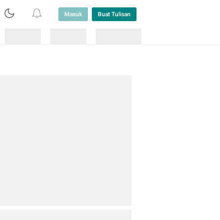
Masuk
Buat Tulisan
Loading
Loading
Lainnya