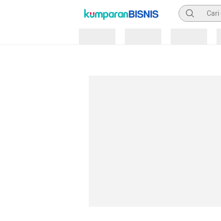
Pencarian
Loading
Loading
Loading