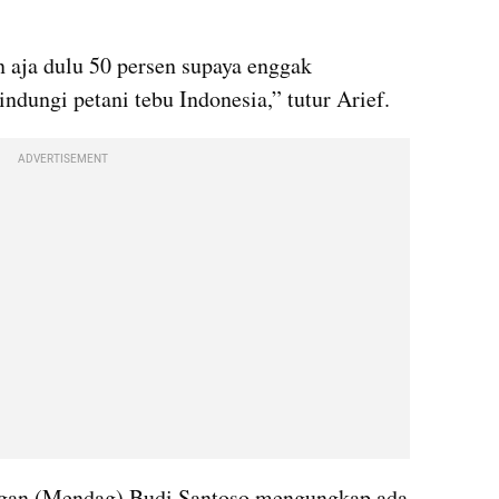
n aja dulu 50 persen supaya enggak 
ndungi petani tebu Indonesia,” tutur Arief.
ADVERTISEMENT
gan (Mendag) Budi Santoso mengungkap ada 