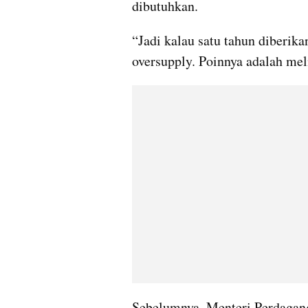
dibutuhkan.
“Jadi kalau satu tahun diberika
oversupply. Poinnya adalah meli
Sebelumnya, Menteri Perdagan