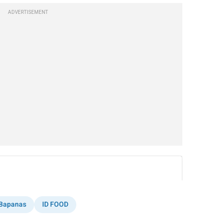
ADVERTISEMENT
instagram embed
Bapanas
ID FOOD