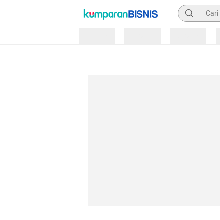
Pencarian
Loading
Loading
Loading