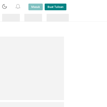
Masuk
Buat Tulisan
Loading
Loading
Lainnya