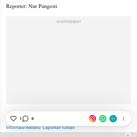
Reporter: Nur Pangesti
ADVERTISEMENT
Bea Cukai
Rokok
Rokok Ilegal
Makroekonomi
1
0
Informasi Redaksi
·
Laporkan tulisan
Tim Editor