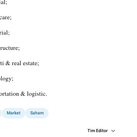
al;
care;
ial;
tructure;
i & real estate;
ology;
ortation & logistic.
Market
Saham
Tim Editor
Editor Section