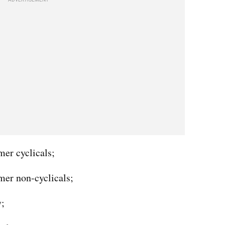
ADVERTISEMENT
mer cyclicals;
mer non-cyclicals;
y;