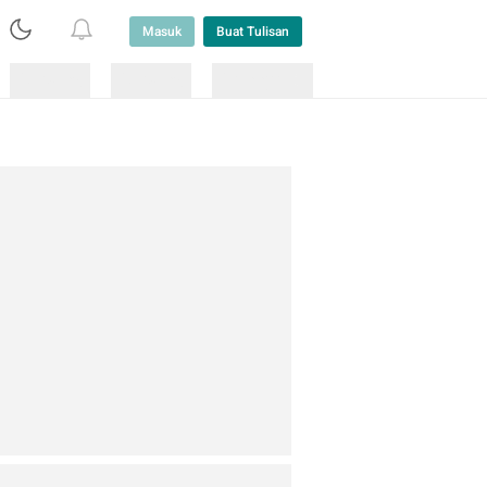
Masuk
Buat Tulisan
Loading
Loading
Lainnya