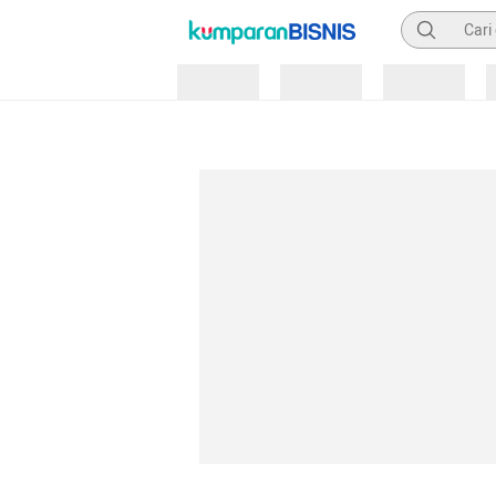
Pencarian
Loading
Loading
Loading