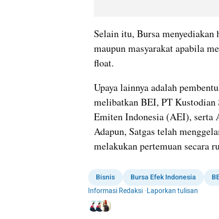
Selain itu, Bursa menyediakan 
maupun masyarakat apabila mem
float.
Upaya lainnya adalah pembentuk
melibatkan BEI, PT Kustodian S
Emiten Indonesia (AEI), serta 
Adapun, Satgas telah menggelar
melakukan pertemuan secara rut
Bisnis
Bursa Efek Indonesia
BE
Informasi Redaksi
·
Laporkan tulisan