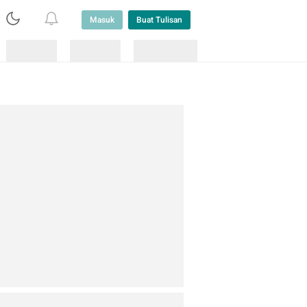
Masuk
Buat Tulisan
Loading
Loading
Lainnya