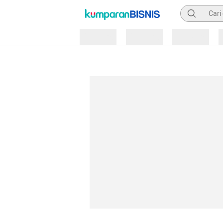
Pencarian
Loading
Loading
Loading