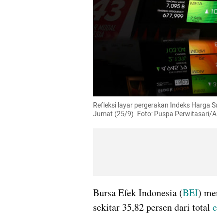
Refleksi layar pergerakan Indeks Harga 
Jumat (25/9). Foto: Puspa Perwitasari
Bursa Efek Indonesia (
BEI
) me
sekitar 35,82 persen dari total 