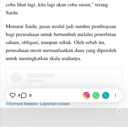
coba lihat lagi, kita lagi akan coba susun,” terang 
Saidu.
Menurut Saidu, pasar modal jadi sumber pembiayaan 
bagi perusahaan untuk bertumbuh melalui penerbitan 
saham, obligasi, maupun sukuk. Oleh sebab itu, 
perusahaan mesti memanfaatkan dana yang diperoleh 
untuk meningkatkan skala usahanya.
instagram embed
BEI
0
Emiten
0
Market
Informasi Redaksi
·
Laporkan tulisan
Tim Editor
Editor Section