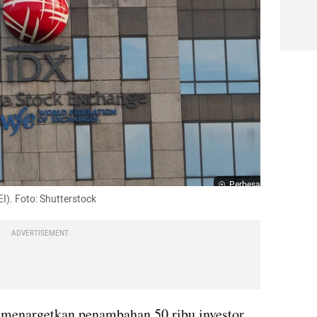
Perbesar
I). Foto: Shutterstock
ADVERTISEMENT
 menargetkan penambahan 50 ribu investor 