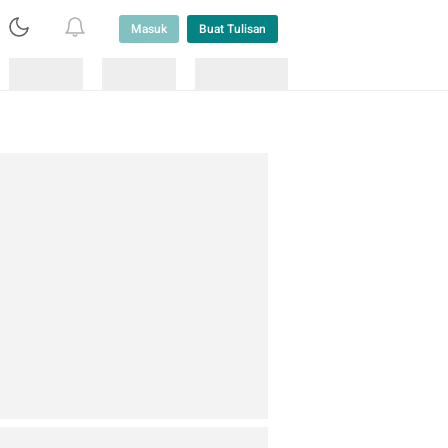
Masuk
Buat Tulisan
Loading
Loading
Lainnya