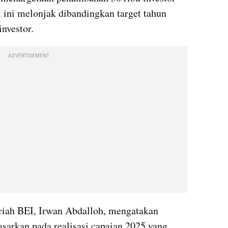
 ini melonjak dibandingkan target tahun 
nvestor.
ADVERTISEMENT
riah BEI, Irwan Abdalloh, mengatakan 
asarkan pada realisasi capaian 2025 yang 