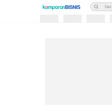
Pencarian
Loading
Loading
Loading