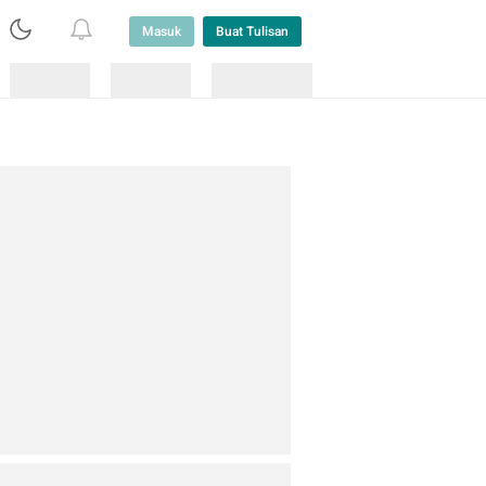
Masuk
Buat Tulisan
Loading
Loading
Lainnya