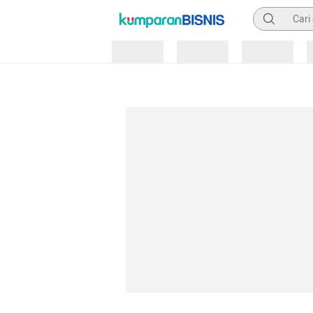
Pencarian
Loading
Loading
Loading