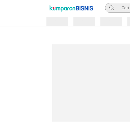
Pencarian
Loading
Loading
Loading