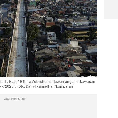
Perbesar
karta Fase 1B Rute Velondrome-Rawamangun di kawasan 
2/7/2025). Foto: Darryl Ramadhan/kumparan
ADVERTISEMENT