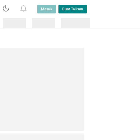
Masuk
Buat Tulisan
Loading
Loading
Lainnya