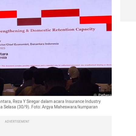
Perbesar
tara, Reza Y Siregar dalam acara Insurance Industry 
pada Selasa (30/9). Foto: Argya Maheswara/kumparan
ADVERTISEMENT