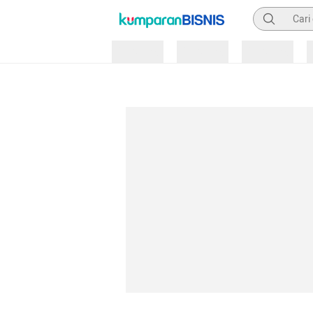
Pencarian
Loading
Loading
Loading