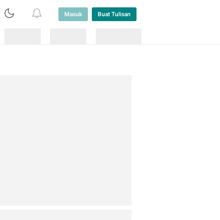
Masuk
Buat Tulisan
Loading
Loading
Lainnya